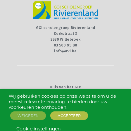
GO! scholengroep Rivierenland
Kerkstraat 3
2830 Willebroek
03 500 95 80
info@rvl.be
Huis van het GO!
Willebroekkaai 36
Wij gebruiken cookies op onze website om u de
1000 Brussel
meest relevante ervaring te bieden door uw
02 790 92 00
voorkeuren te onthouden.
info@g-o.be
WEIGEREN
ACCEPTEER
© 2025 -
Privacy
Cookie instellingen