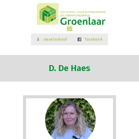
HOME
INFORMATIE
GO! SBSO Groenlaar
INSCHRIJVINGEN
GO! ONDERWIJS VAN DE VLAAMSE GEMEENSCHAP GELIJKE KANSEN – KWALITEITSVOL ONDERWIJS –
SAMEN LEREN SAMENLEVEN
STUDIEAANBOD
smartschool
facebook
SCHOOLVISIE
SCHOOLREGLEMENT
SCHOOLTEAM
D. De Haes
NIEUWS
CONTACT